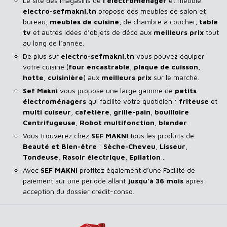
Le site des magasins de
l’électroménager
et meuble
electro-sefmakni.tn
propose des meubles de salon et
bureau,
meubles de cuisine
, de chambre à coucher,
table
tv
et autres idées d’objets de déco aux
meilleurs prix
tout
au long de l’année.
De plus sur
electro-sefmakni.tn
vous pouvez équiper
votre cuisine (
four encastrable
,
plaque de cuisson
,
hotte
,
cuisinière
) aux
meilleurs prix
sur le marché.
Sef Makni
vous propose une large gamme de
petits
électroménagers
qui facilite votre quotidien :
friteuse
et
multi cuiseur
,
cafetière
,
grille-pain
,
bouilloire
Centrifugeuse
,
Robot multifonction
,
blender
.
Vous trouverez chez
SEF MAKNI
tous les produits de
Beauté et Bien-être
:
Sèche-Cheveu
,
Lisseur
,
Tondeuse
,
Rasoir
électrique
,
Epilation
…
Avec
SEF
MAKNI
profitez également d’une Facilité de
paiement sur une période allant
jusqu’à 36 mois
après
acception du dossier crédit-conso.