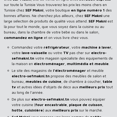
sur toute la Tunisie Vous trouverez les prix les moins chers en
Tunisie chez
SEF Makni
, votre boutique
en ligne numéro 1
des
bonnes affaires. Ne cherchez plus ailleurs, chez
SEF Makni
une
large sélection de produits de qualité vous attend.
SEF Makni
est
là pour tout le monde, que vous soyez dans la cuisine ou au
bureau, dans la chambre de votre bébé ou dans le salon,
commandez en ligne
et on vous livre chez vous.
Commandez votre
réfrigérateur
, votre
machine à laver
,
votre
lave-vaisselle
ou votre
TV
pas cher sur
electro-
sefmakni.tn
votre magasin spécialiste des équipements de
la maison en
électroménager
,
multimédia et meuble
.
Le site des magasins de
l’électroménager
et meuble
electro-sefmakni.tn
propose des meubles de salon et
bureau,
meubles de cuisine
, de chambre à coucher,
table
tv
et autres idées d’objets de déco aux
meilleurs prix
tout
au long de l’année.
De plus sur
electro-sefmakni.tn
vous pouvez équiper
votre cuisine (
four encastrable
,
plaque de cuisson
,
hotte
,
cuisinière
) aux
meilleurs prix
sur le marché.
Sef Makni
vous propose une large gamme de
petits