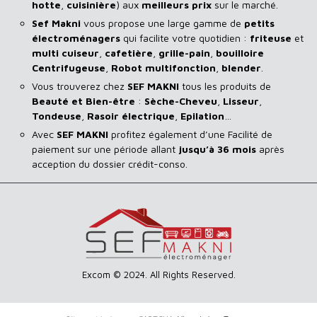
hotte
,
cuisinière
) aux
meilleurs prix
sur le marché.
Sef Makni
vous propose une large gamme de
petits
électroménagers
qui facilite votre quotidien :
friteuse
et
multi cuiseur
,
cafetière
,
grille-pain
,
bouilloire
Centrifugeuse
,
Robot multifonction
,
blender
.
Vous trouverez chez
SEF MAKNI
tous les produits de
Beauté et Bien-être
:
Sèche-Cheveu
,
Lisseur
,
Tondeuse
,
Rasoir
électrique
,
Epilation
…
Avec
SEF
MAKNI
profitez également d’une Facilité de
paiement sur une période allant
jusqu’à 36 mois
après
acception du dossier crédit-conso.
Excom © 2024. All Rights Reserved.