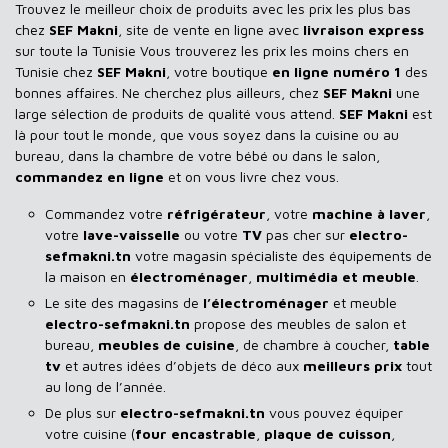
Trouvez le meilleur choix de produits avec les prix les plus bas
chez
SEF Makni
, site de vente en ligne avec
livraison express
sur toute la Tunisie Vous trouverez les prix les moins chers en
Tunisie chez
SEF Makni
, votre boutique
en ligne numéro 1
des
bonnes affaires. Ne cherchez plus ailleurs, chez
SEF Makni
une
large sélection de produits de qualité vous attend.
SEF Makni
est
là pour tout le monde, que vous soyez dans la cuisine ou au
bureau, dans la chambre de votre bébé ou dans le salon,
commandez en ligne
et on vous livre chez vous.
Commandez votre
réfrigérateur
, votre
machine à laver
,
votre
lave-vaisselle
ou votre
TV
pas cher sur
electro-
sefmakni.tn
votre magasin spécialiste des équipements de
la maison en
électroménager
,
multimédia et meuble
.
Le site des magasins de
l’électroménager
et meuble
electro-sefmakni.tn
propose des meubles de salon et
bureau,
meubles de cuisine
, de chambre à coucher,
table
tv
et autres idées d’objets de déco aux
meilleurs prix
tout
au long de l’année.
De plus sur
electro-sefmakni.tn
vous pouvez équiper
votre cuisine (
four encastrable
,
plaque de cuisson
,