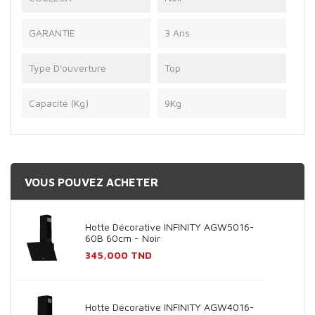
GARANTIE
3 Ans
Type D'ouverture
Top
Capacité (Kg)
9Kg
VOUS POUVEZ ACHETER
Hotte Décorative INFINITY AGW5016-
60B 60cm - Noir
Prix
345,000 TND
Hotte Décorative INFINITY AGW4016-