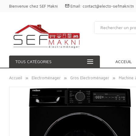
Bienvenue chez SEF Makni
Email:
contact@electo-sefmakni.tn
TOUS CATÉGORIES
ACCEUIL
Accueil
Electroménager
Gros Electroménager
Machine 