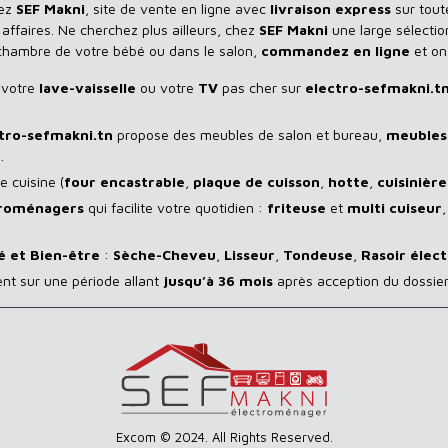
hez
SEF Makni
, site de vente en ligne avec
livraison express
sur toute
ffaires. Ne cherchez plus ailleurs, chez
SEF Makni
une large sélectio
 chambre de votre bébé ou dans le salon,
commandez en ligne
et on
 votre
lave-vaisselle
ou votre
TV
pas cher sur
electro-sefmakni.t
tro-sefmakni.tn
propose des meubles de salon et bureau,
meubles 
.
 cuisine (
four encastrable
,
plaque de cuisson
,
hotte
,
cuisinière
troménagers
qui facilite votre quotidien :
friteuse
et
multi cuiseur
é et Bien-être
:
Sèche-Cheveu
,
Lisseur
,
Tondeuse
,
Rasoir
élect
ent sur une période allant
jusqu’à 36 mois
après acception du dossier
Excom © 2024. All Rights Reserved.