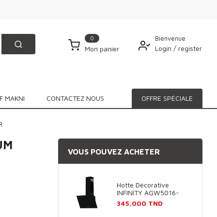
0
Bienvenue
Login
/
register
Mon panier
F MAKNI
CONTACTEZ NOUS
OFFRE SPÉCIALE
R
UM
VOUS POUVEZ ACHETER
Hotte Décorative
INFINITY AGW5016-
60B 60cm - Noir
Prix
345,000 TND