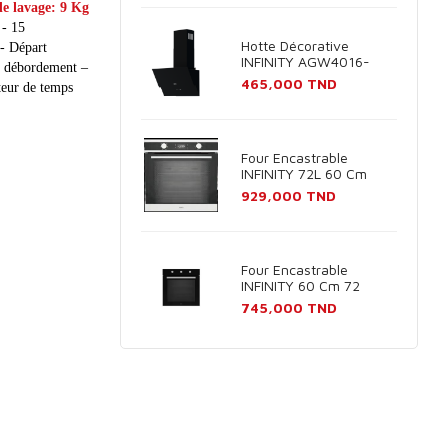
de lavage: 9 Kg
 - 15
Hotte Décorative
- Départ
INFINITY AGW4016-
e débordement –
60B 60cm - Noir
Prix
465,000 TND
teur de temps
Four Encastrable
INFINITY 72L 60 Cm
Inox
Prix
929,000 TND
Four Encastrable
INFINITY 60 Cm 72
Litres Noir
Prix
745,000 TND