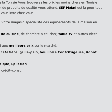
 la Tunisie Vous trouverez les prix les moins chers en Tunisie
n de produits de qualité vous attend.
SEF Makni
est là pour tout
 vous livre chez vous.
n
votre magasin spécialiste des équipements de la maison en
de cuisine
, de chambre à coucher,
table tv
et autres idées
) aux
meilleurs prix
sur le marché.
,
cafetière
,
grille-pain
,
bouilloire Centrifugeuse
,
Robot
rique
,
Epilation
…
 crédit-conso.