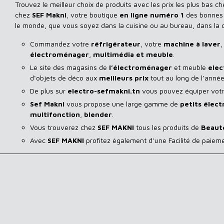
Trouvez le meilleur choix de produits avec les prix les plus bas c
chez
SEF Makni
, votre boutique
en ligne numéro 1
des bonnes a
le monde, que vous soyez dans la cuisine ou au bureau, dans la
Commandez votre
réfrigérateur
, votre
machine à laver
,
électroménager
,
multimédia et meuble
.
Le site des magasins de
l’électroménager
et meuble
elec
d’objets de déco aux
meilleurs prix
tout au long de l’année
De plus sur
electro-sefmakni.tn
vous pouvez équiper votre
Sef Makni
vous propose une large gamme de
petits élec
multifonction
,
blender
.
Vous trouverez chez
SEF MAKNI
tous les produits de
Beaut
Avec
SEF
MAKNI
profitez également d’une Facilité de paiem