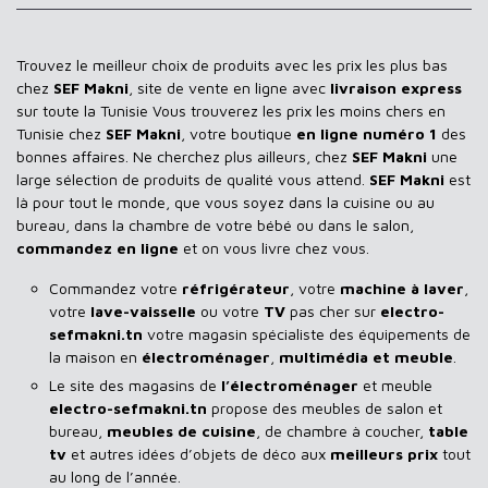
Trouvez le meilleur choix de produits avec les prix les plus bas
chez
SEF Makni
, site de vente en ligne avec
livraison express
sur toute la Tunisie Vous trouverez les prix les moins chers en
Tunisie chez
SEF Makni
, votre boutique
en ligne numéro 1
des
bonnes affaires. Ne cherchez plus ailleurs, chez
SEF Makni
une
large sélection de produits de qualité vous attend.
SEF Makni
est
là pour tout le monde, que vous soyez dans la cuisine ou au
bureau, dans la chambre de votre bébé ou dans le salon,
commandez en ligne
et on vous livre chez vous.
Commandez votre
réfrigérateur
, votre
machine à laver
,
votre
lave-vaisselle
ou votre
TV
pas cher sur
electro-
sefmakni.tn
votre magasin spécialiste des équipements de
la maison en
électroménager
,
multimédia et meuble
.
Le site des magasins de
l’électroménager
et meuble
electro-sefmakni.tn
propose des meubles de salon et
bureau,
meubles de cuisine
, de chambre à coucher,
table
tv
et autres idées d’objets de déco aux
meilleurs prix
tout
au long de l’année.