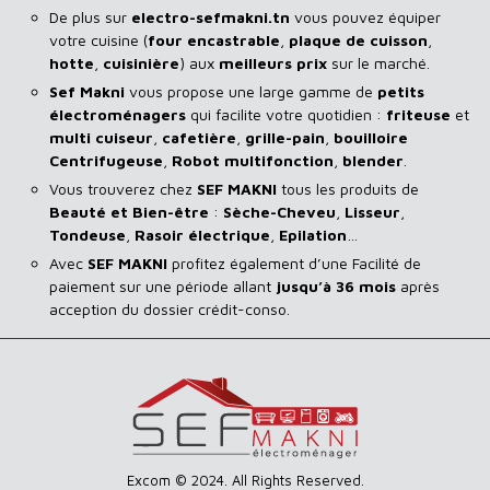
De plus sur
electro-sefmakni.tn
vous pouvez équiper
votre cuisine (
four encastrable
,
plaque de cuisson
,
hotte
,
cuisinière
) aux
meilleurs prix
sur le marché.
Sef Makni
vous propose une large gamme de
petits
électroménagers
qui facilite votre quotidien :
friteuse
et
multi cuiseur
,
cafetière
,
grille-pain
,
bouilloire
Centrifugeuse
,
Robot multifonction
,
blender
.
Vous trouverez chez
SEF MAKNI
tous les produits de
Beauté et Bien-être
:
Sèche-Cheveu
,
Lisseur
,
Tondeuse
,
Rasoir
électrique
,
Epilation
…
Avec
SEF
MAKNI
profitez également d’une Facilité de
paiement sur une période allant
jusqu’à 36 mois
après
acception du dossier crédit-conso.
Excom © 2024. All Rights Reserved.