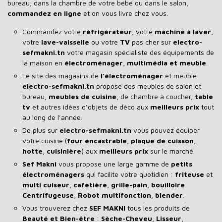
bureau, dans la chambre de votre bébé ou dans le salon,
commandez en ligne
et on vous livre chez vous.
Commandez votre
réfrigérateur
, votre
machine à laver
,
votre
lave-vaisselle
ou votre
TV
pas cher sur
electro-
sefmakni.tn
votre magasin spécialiste des équipements de
la maison en
électroménager
,
multimédia et meuble
.
Le site des magasins de
l’électroménager
et meuble
electro-sefmakni.tn
propose des meubles de salon et
bureau,
meubles de cuisine
, de chambre à coucher,
table
tv
et autres idées d’objets de déco aux
meilleurs prix
tout
au long de l’année.
De plus sur
electro-sefmakni.tn
vous pouvez équiper
votre cuisine (
four encastrable
,
plaque de cuisson
,
hotte
,
cuisinière
) aux
meilleurs prix
sur le marché.
Sef Makni
vous propose une large gamme de
petits
électroménagers
qui facilite votre quotidien :
friteuse
et
multi cuiseur
,
cafetière
,
grille-pain
,
bouilloire
Centrifugeuse
,
Robot multifonction
,
blender
.
Vous trouverez chez
SEF MAKNI
tous les produits de
Beauté et Bien-être
:
Sèche-Cheveu
,
Lisseur
,