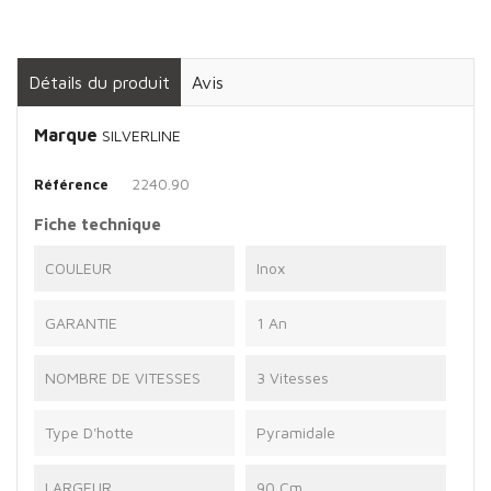
Détails du produit
Avis
Marque
SILVERLINE
2240.90
Référence
Fiche technique
COULEUR
Inox
GARANTIE
1 An
NOMBRE DE VITESSES
3 Vitesses
Type D'hotte
Pyramidale
LARGEUR
90 Cm