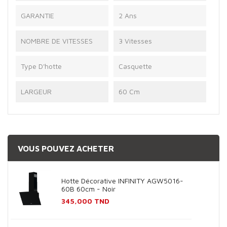
GARANTIE
2 Ans
NOMBRE DE VITESSES
3 Vitesses
Type D'hotte
Casquette
LARGEUR
60 Cm
VOUS POUVEZ ACHETER
Hotte Décorative INFINITY AGW5016-
60B 60cm - Noir
Prix
345,000 TND