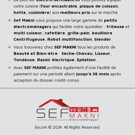
votre cuisine (
four encastrable
,
plaque de cuisson
,
hotte
,
cuisinière
) aux
meilleurs prix
sur le marché.
Sef Makni
vous propose une large gamme de
petits
électroménagers
qui facilite votre quotidien :
friteuse
et
multi cuiseur
,
cafetière
,
grille-pain
,
bouilloire
Centrifugeuse
,
Robot multifonction
,
blender
.
Vous trouverez chez
SEF MAKNI
tous les produits de
Beauté et Bien-être
:
Sèche-Cheveu
,
Lisseur
,
Tondeuse
,
Rasoir
électrique
,
Epilation
…
Avec
SEF
MAKNI
profitez également d’une Facilité de
paiement sur une période allant
jusqu’à 36 mois
après
acception du dossier crédit-conso.
Excom © 2024. All Rights Reserved.