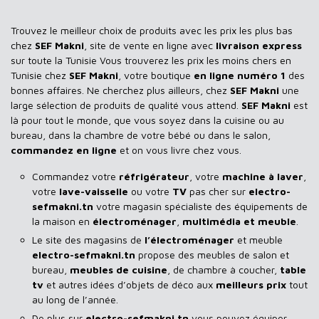
Trouvez le meilleur choix de produits avec les prix les plus bas
chez
SEF Makni
, site de vente en ligne avec
livraison express
sur toute la Tunisie Vous trouverez les prix les moins chers en
Tunisie chez
SEF Makni
, votre boutique
en ligne numéro 1
des
bonnes affaires. Ne cherchez plus ailleurs, chez
SEF Makni
une
large sélection de produits de qualité vous attend.
SEF Makni
est
là pour tout le monde, que vous soyez dans la cuisine ou au
bureau, dans la chambre de votre bébé ou dans le salon,
commandez en ligne
et on vous livre chez vous.
Commandez votre
réfrigérateur
, votre
machine à laver
,
votre
lave-vaisselle
ou votre
TV
pas cher sur
electro-
sefmakni.tn
votre magasin spécialiste des équipements de
la maison en
électroménager
,
multimédia et meuble
.
Le site des magasins de
l’électroménager
et meuble
electro-sefmakni.tn
propose des meubles de salon et
bureau,
meubles de cuisine
, de chambre à coucher,
table
tv
et autres idées d’objets de déco aux
meilleurs prix
tout
au long de l’année.
De plus sur
electro-sefmakni.tn
vous pouvez équiper