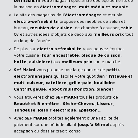
sefmakni.tn
votre magasin spécialiste des équipements de
la maison en
électroménager
,
multimédia et meuble
.
Le site des magasins de
l’électroménager
et meuble
electro-sefmakni.tn
propose des meubles de salon et
bureau,
meubles de cuisine
, de chambre à coucher,
table
tv
et autres idées d’objets de déco aux
meilleurs prix
tout
au long de l’année.
De plus sur
electro-sefmakni.tn
vous pouvez équiper
votre cuisine (
four encastrable
,
plaque de cuisson
,
hotte
,
cuisinière
) aux
meilleurs prix
sur le marché.
Sef Makni
vous propose une large gamme de
petits
électroménagers
qui facilite votre quotidien :
friteuse
et
multi cuiseur
,
cafetière
,
grille-pain
,
bouilloire
Centrifugeuse
,
Robot multifonction
,
blender
.
Vous trouverez chez
SEF MAKNI
tous les produits de
Beauté et Bien-être
:
Sèche-Cheveu
,
Lisseur
,
Tondeuse
,
Rasoir
électrique
,
Epilation
…
Avec
SEF
MAKNI
profitez également d’une Facilité de
paiement sur une période allant
jusqu’à 36 mois
après
acception du dossier crédit-conso.