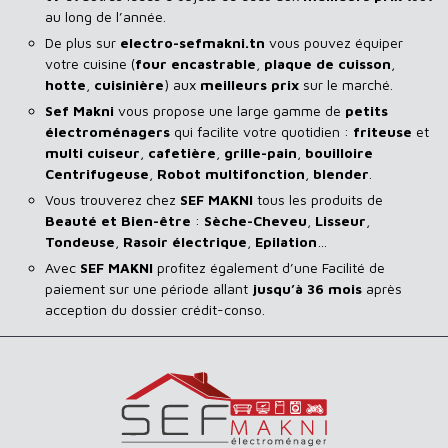
au long de l’année.
De plus sur
electro-sefmakni.tn
vous pouvez équiper
votre cuisine (
four encastrable
,
plaque de cuisson
,
hotte
,
cuisinière
) aux
meilleurs prix
sur le marché.
Sef Makni
vous propose une large gamme de
petits
électroménagers
qui facilite votre quotidien :
friteuse
et
multi cuiseur
,
cafetière
,
grille-pain
,
bouilloire
Centrifugeuse
,
Robot multifonction
,
blender
.
Vous trouverez chez
SEF MAKNI
tous les produits de
Beauté et Bien-être
:
Sèche-Cheveu
,
Lisseur
,
Tondeuse
,
Rasoir
électrique
,
Epilation
…
Avec
SEF
MAKNI
profitez également d’une Facilité de
paiement sur une période allant
jusqu’à 36 mois
après
acception du dossier crédit-conso.