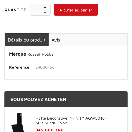
QUANTITÉ
Ajouter au panier
Détails du produit
Avis
Marque
Russell Hobbs
24080-56
Référence
VOUS POUVEZ ACHETER
Hotte Décorative INFINITY AGW5016-
60B 60cm - Noir
Prix
345,000 TND