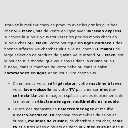
Trouvez le meilleur choix de produits avec les prix les plus bas
chez
SEF Makni
, site de vente en ligne avec
livraison express
sur toute la Tunisie Vous trouverez les prix les moins chers en
Tunisie chez
SEF Makni
, votre boutique
en ligne numéro 1
des
bonnes affaires. Ne cherchez plus ailleurs, chez
SEF Makni
une
large sélection de produits de qualité vous attend.
SEF Makni
est
là pour tout le monde, que vous soyez dans la cuisine ou au
bureau, dans la chambre de votre bébé ou dans le salon,
commandez en ligne
et on vous livre chez vous.
Commandez votre
réfrigérateur
, votre
machine à laver
,
votre
lave-vaisselle
ou votre
TV
pas cher sur
electro-
sefmakni.tn
votre magasin spécialiste des équipements de
la maison en
électroménager
,
multimédia et meuble
.
Le site des magasins de
l’électroménager
et meuble
electro-sefmakni.tn
propose des meubles de salon et
bureau,
meubles de cuisine
, de chambre à coucher,
table
tv
et autres idées d’objets de déco aux
meilleurs prix
tout