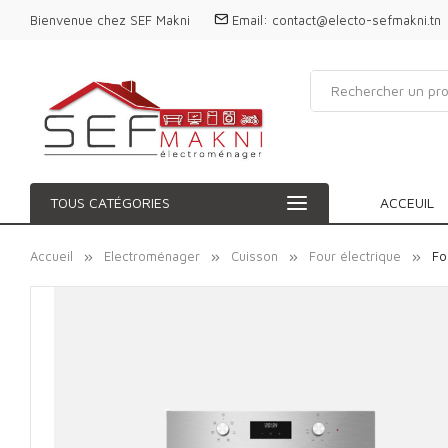
Bienvenue chez SEF Makni
Email:
contact@electo-sefmakni.tn
TOUS CATÉGORIES
ACCEUIL
Accueil
Electroménager
Cuisson
Four électrique
Fo