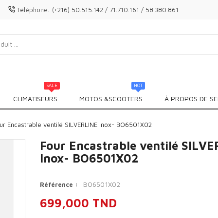
Téléphone:
(+216) 50.515.142 / 71.710.161 / 58.380.861
SALE
HOT
CLIMATISEURS
MOTOS &SCOOTERS
À PROPOS DE SE
ur Encastrable ventilé SILVERLINE Inox- BO6501X02
Four Encastrable ventilé SILV
Inox- BO6501X02
BO6501X02
Référence :
699,000 TND