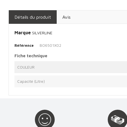
Détails du produit
Avis
Marque
SILVERLINE
BO6501X02
Référence
Fiche technique
COULEUR
Capacité (Litre)