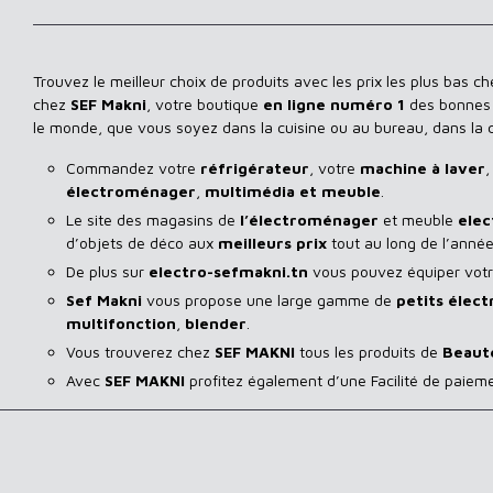
Trouvez le meilleur choix de produits avec les prix les plus bas c
chez
SEF Makni
, votre boutique
en ligne numéro 1
des bonnes a
le monde, que vous soyez dans la cuisine ou au bureau, dans la
Commandez votre
réfrigérateur
, votre
machine à laver
,
électroménager
,
multimédia et meuble
.
Le site des magasins de
l’électroménager
et meuble
elec
d’objets de déco aux
meilleurs prix
tout au long de l’année
De plus sur
electro-sefmakni.tn
vous pouvez équiper votre
Sef Makni
vous propose une large gamme de
petits élec
multifonction
,
blender
.
Vous trouverez chez
SEF MAKNI
tous les produits de
Beaut
Avec
SEF
MAKNI
profitez également d’une Facilité de paiem