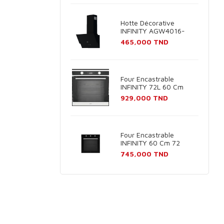
Hotte Décorative
INFINITY AGW4016-
60B 60cm - Noir
Prix
465,000 TND
Four Encastrable
INFINITY 72L 60 Cm
Inox
Prix
929,000 TND
Four Encastrable
INFINITY 60 Cm 72
Litres Noir
Prix
745,000 TND