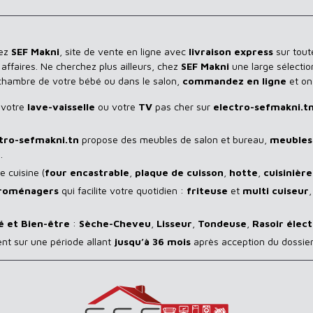
hez
SEF Makni
, site de vente en ligne avec
livraison express
sur toute
ffaires. Ne cherchez plus ailleurs, chez
SEF Makni
une large sélectio
 chambre de votre bébé ou dans le salon,
commandez en ligne
et on
 votre
lave-vaisselle
ou votre
TV
pas cher sur
electro-sefmakni.t
tro-sefmakni.tn
propose des meubles de salon et bureau,
meubles 
.
 cuisine (
four encastrable
,
plaque de cuisson
,
hotte
,
cuisinière
troménagers
qui facilite votre quotidien :
friteuse
et
multi cuiseur
é et Bien-être
:
Sèche-Cheveu
,
Lisseur
,
Tondeuse
,
Rasoir
élect
ent sur une période allant
jusqu’à 36 mois
après acception du dossier