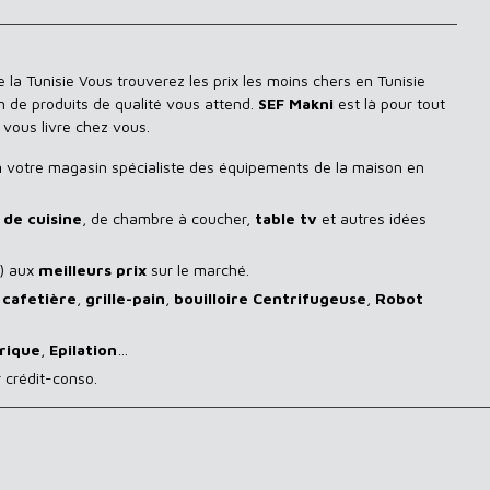
 la Tunisie Vous trouverez les prix les moins chers en Tunisie
n de produits de qualité vous attend.
SEF Makni
est là pour tout
 vous livre chez vous.
n
votre magasin spécialiste des équipements de la maison en
de cuisine
, de chambre à coucher,
table tv
et autres idées
) aux
meilleurs prix
sur le marché.
,
cafetière
,
grille-pain
,
bouilloire Centrifugeuse
,
Robot
rique
,
Epilation
…
 crédit-conso.