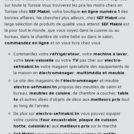
sur toute la Tunisie Vous trouverez les prix les moins chers en
Tunisie chez
SEF Makni
, votre boutique
en ligne numéro 1
des
bonnes affaires. Ne cherchez plus ailleurs, chez
SEF Makni
une
large sélection de produits de qualité vous attend.
SEF Makni
est
là pour tout le monde, que vous soyez dans la cuisine ou au
bureau, dans la chambre de votre bébé ou dans le salon,
commandez en ligne
et on vous livre chez vous.
Commandez votre
réfrigérateur
, votre
machine à laver
,
votre
lave-vaisselle
ou votre
TV
pas cher sur
electro-
sefmakni.tn
votre magasin spécialiste des équipements de
la maison en
électroménager
,
multimédia et meuble
.
Le site des magasins de
l’électroménager
et meuble
electro-sefmakni.tn
propose des meubles de salon et
bureau,
meubles de cuisine
, de chambre à coucher,
table
tv
et autres idées d’objets de déco aux
meilleurs prix
tout
au long de l’année.
De plus sur
electro-sefmakni.tn
vous pouvez équiper
votre cuisine (
four encastrable
,
plaque de cuisson
,
hotte
,
cuisinière
) aux
meilleurs prix
sur le marché.
Sef Makni
vous propose une large gamme de
petits