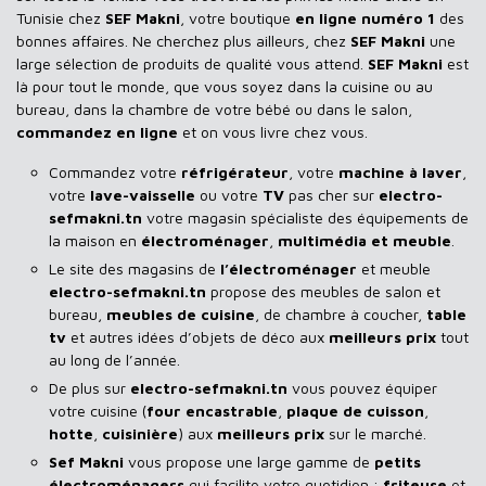
Tunisie chez
SEF Makni
, votre boutique
en ligne numéro 1
des
bonnes affaires. Ne cherchez plus ailleurs, chez
SEF Makni
une
large sélection de produits de qualité vous attend.
SEF Makni
est
là pour tout le monde, que vous soyez dans la cuisine ou au
bureau, dans la chambre de votre bébé ou dans le salon,
commandez en ligne
et on vous livre chez vous.
Commandez votre
réfrigérateur
, votre
machine à laver
,
votre
lave-vaisselle
ou votre
TV
pas cher sur
electro-
sefmakni.tn
votre magasin spécialiste des équipements de
la maison en
électroménager
,
multimédia et meuble
.
Le site des magasins de
l’électroménager
et meuble
electro-sefmakni.tn
propose des meubles de salon et
bureau,
meubles de cuisine
, de chambre à coucher,
table
tv
et autres idées d’objets de déco aux
meilleurs prix
tout
au long de l’année.
De plus sur
electro-sefmakni.tn
vous pouvez équiper
votre cuisine (
four encastrable
,
plaque de cuisson
,
hotte
,
cuisinière
) aux
meilleurs prix
sur le marché.
Sef Makni
vous propose une large gamme de
petits
électroménagers
qui facilite votre quotidien :
friteuse
et