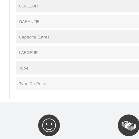
COULEUR
GARANTIE
Capacité (Litre)
LARGEUR
Type
Type De Pose