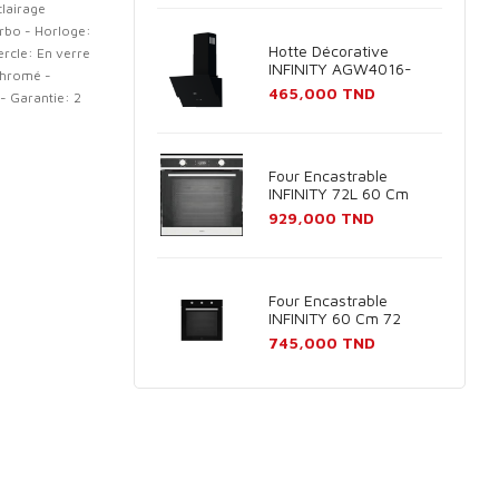
clairage
urbo - Horloge:
Hotte Décorative
rcle: En verre
INFINITY AGW4016-
 chromé -
60B 60cm - Noir
Prix
465,000 TND
- Garantie: 2
Four Encastrable
INFINITY 72L 60 Cm
Inox
Prix
929,000 TND
Four Encastrable
INFINITY 60 Cm 72
Litres Noir
Prix
745,000 TND