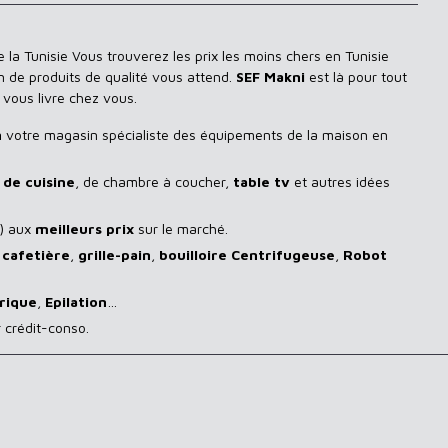
 la Tunisie Vous trouverez les prix les moins chers en Tunisie
n de produits de qualité vous attend.
SEF Makni
est là pour tout
 vous livre chez vous.
n
votre magasin spécialiste des équipements de la maison en
de cuisine
, de chambre à coucher,
table tv
et autres idées
) aux
meilleurs prix
sur le marché.
,
cafetière
,
grille-pain
,
bouilloire Centrifugeuse
,
Robot
rique
,
Epilation
…
 crédit-conso.