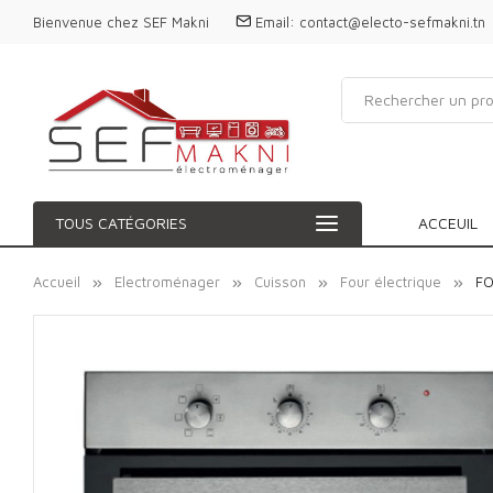
Bienvenue chez SEF Makni
Email:
contact@electo-sefmakni.tn
TOUS CATÉGORIES
ACCEUIL
Accueil
Electroménager
Cuisson
Four électrique
FO