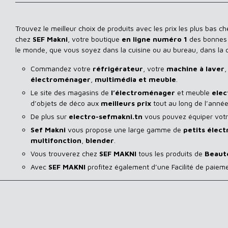
Trouvez le meilleur choix de produits avec les prix les plus bas c
chez
SEF Makni
, votre boutique
en ligne numéro 1
des bonnes a
le monde, que vous soyez dans la cuisine ou au bureau, dans la
Commandez votre
réfrigérateur
, votre
machine à laver
,
électroménager
,
multimédia et meuble
.
Le site des magasins de
l’électroménager
et meuble
elec
d’objets de déco aux
meilleurs prix
tout au long de l’année
De plus sur
electro-sefmakni.tn
vous pouvez équiper votre
Sef Makni
vous propose une large gamme de
petits élec
multifonction
,
blender
.
Vous trouverez chez
SEF MAKNI
tous les produits de
Beaut
Avec
SEF
MAKNI
profitez également d’une Facilité de paiem