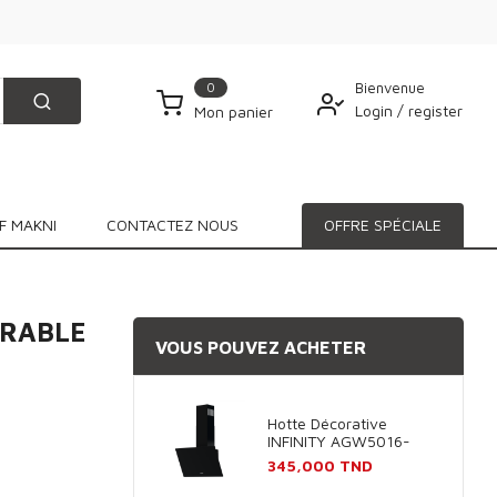
0
Bienvenue
Login
/
register
Mon panier
F MAKNI
CONTACTEZ NOUS
OFFRE SPÉCIALE
TRABLE
VOUS POUVEZ ACHETER
Hotte Décorative
INFINITY AGW5016-
60B 60cm - Noir
Prix
345,000 TND