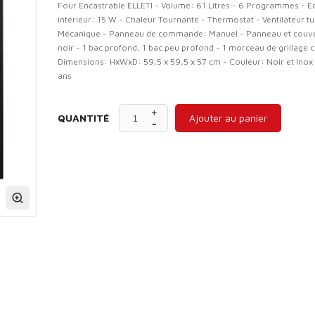
Four Encastrable ELLETI - Volume: 61 Litres - 6 Programmes - E
intérieur: 15 W - Chaleur Tournante - Thermostat - Ventilateur t
Mécanique - Panneau de commande: Manuel - Panneau et couve
noir - 1 bac profond, 1 bac peu profond - 1 morceau de grillage
Dimensions: HxWxD: 59,5 x 59,5 x 57 cm - Couleur: Noir et Inox 
ans
QUANTITÉ
Ajouter au panier