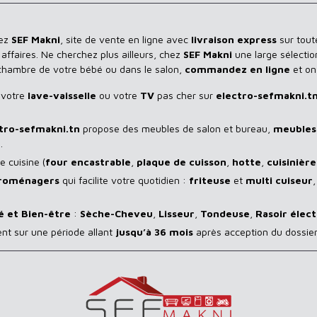
hez
SEF Makni
, site de vente en ligne avec
livraison express
sur toute
ffaires. Ne cherchez plus ailleurs, chez
SEF Makni
une large sélectio
 chambre de votre bébé ou dans le salon,
commandez en ligne
et on
 votre
lave-vaisselle
ou votre
TV
pas cher sur
electro-sefmakni.t
tro-sefmakni.tn
propose des meubles de salon et bureau,
meubles 
.
 cuisine (
four encastrable
,
plaque de cuisson
,
hotte
,
cuisinière
troménagers
qui facilite votre quotidien :
friteuse
et
multi cuiseur
é et Bien-être
:
Sèche-Cheveu
,
Lisseur
,
Tondeuse
,
Rasoir
élect
ent sur une période allant
jusqu’à 36 mois
après acception du dossier