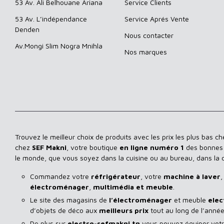
53 Av. Ali Belhouane Ariana
Service Clients
53 Av. L’indépendance
Service Aprés Vente
Denden
Nous contacter
Av.Mongi Slim Nogra Mnihla
Nos marques
Trouvez le meilleur choix de produits avec les prix les plus bas c
chez
SEF Makni
, votre boutique
en ligne numéro 1
des bonnes a
le monde, que vous soyez dans la cuisine ou au bureau, dans la
Commandez votre
réfrigérateur
, votre
machine à laver
,
électroménager
,
multimédia et meuble
.
Le site des magasins de
l’électroménager
et meuble
elec
d’objets de déco aux
meilleurs prix
tout au long de l’année
De plus sur
electro-sefmakni.tn
vous pouvez équiper votre