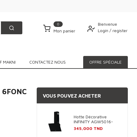
0
Bienvenue
Login
/
register
Mon panier
F MAKNI
CONTACTEZ NOUS
OFFRE SPÉCIALE
M 6FONC
VOUS POUVEZ ACHETER
Hotte Décorative
INFINITY AGW5016-
60B 60cm - Noir
Prix
345,000 TND