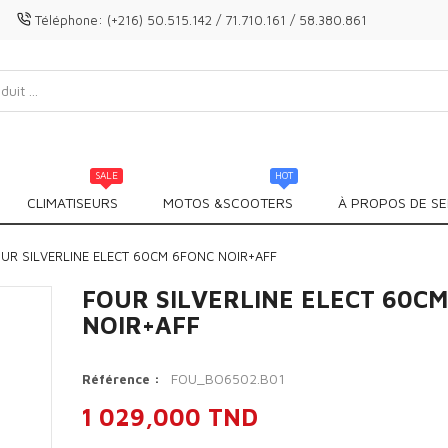
Téléphone:
(+216) 50.515.142 / 71.710.161 / 58.380.861
SALE
HOT
CLIMATISEURS
MOTOS &SCOOTERS
À PROPOS DE SE
UR SILVERLINE ELECT 60CM 6FONC NOIR+AFF
FOUR SILVERLINE ELECT 60C
NOIR+AFF
FOU_BO6502.B01
Référence :
1 029,000 TND