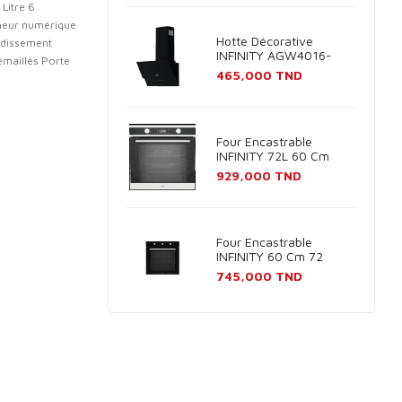
Litre 6
heur numérique
Hotte Décorative
idissement
INFINITY AGW4016-
 émaillés Porte
60B 60cm - Noir
Prix
465,000 TND
Four Encastrable
INFINITY 72L 60 Cm
Inox
Prix
929,000 TND
Four Encastrable
INFINITY 60 Cm 72
Litres Noir
Prix
745,000 TND