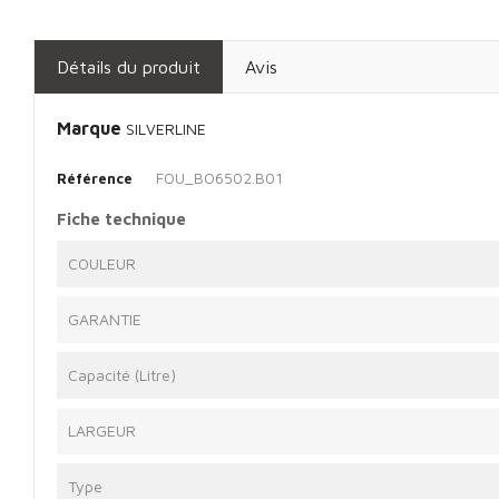
Détails du produit
Avis
Marque
SILVERLINE
FOU_BO6502.B01
Référence
Fiche technique
COULEUR
GARANTIE
Capacité (Litre)
LARGEUR
Type