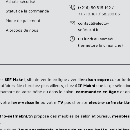
Achats sécurisé
(+216) 50.515.142 /
Statut de la commande
71.710.161 / 58.380.861
Mode de paiement
contact@electo-
sefmakni.tn
À propos de nous
Du lundi au samedi
(fermeture le dimanche)
hez
SEF Makni
, site de vente en ligne avec
livraison express
sur toute
ffaires. Ne cherchez plus ailleurs, chez
SEF Makni
une large sélectio
 chambre de votre bébé ou dans le salon,
commandez en ligne
et on
 votre
lave-vaisselle
ou votre
TV
pas cher sur
electro-sefmakni.t
tro-sefmakni.tn
propose des meubles de salon et bureau,
meubles 
.
 cuisine (
four encastrable
,
plaque de cuisson
,
hotte
,
cuisinière