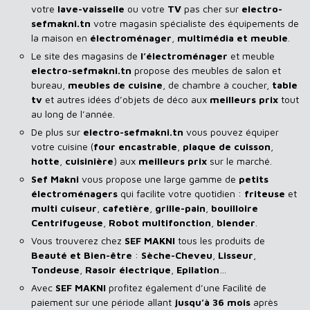
votre
lave-vaisselle
ou votre
TV
pas cher sur
electro-
sefmakni.tn
votre magasin spécialiste des équipements de
la maison en
électroménager
,
multimédia et meuble
.
Le site des magasins de
l’électroménager
et meuble
electro-sefmakni.tn
propose des meubles de salon et
bureau,
meubles de cuisine
, de chambre à coucher,
table
tv
et autres idées d’objets de déco aux
meilleurs prix
tout
au long de l’année.
De plus sur
electro-sefmakni.tn
vous pouvez équiper
votre cuisine (
four encastrable
,
plaque de cuisson
,
hotte
,
cuisinière
) aux
meilleurs prix
sur le marché.
Sef Makni
vous propose une large gamme de
petits
électroménagers
qui facilite votre quotidien :
friteuse
et
multi cuiseur
,
cafetière
,
grille-pain
,
bouilloire
Centrifugeuse
,
Robot multifonction
,
blender
.
Vous trouverez chez
SEF MAKNI
tous les produits de
Beauté et Bien-être
:
Sèche-Cheveu
,
Lisseur
,
Tondeuse
,
Rasoir
électrique
,
Epilation
…
Avec
SEF
MAKNI
profitez également d’une Facilité de
paiement sur une période allant
jusqu’à 36 mois
après