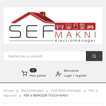
0
Bienvenue
Login
/
register
Mon panier
Accueil
Electroménager
Petit Electroménager
Fers à
repasser
FER A REPASSER TOUCH 40401