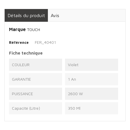
Détails du produit
Avis
Marque
TOUCH
FER_40401
Référence
Fiche technique
COULEUR
Violet
GARANTIE
1 An
PUISSANCE
2600 W
Capacité (Litre)
350 Ml