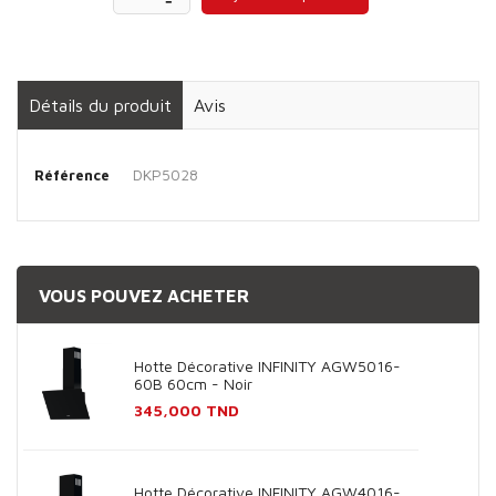
Détails du produit
Avis
DKP5028
Référence
VOUS POUVEZ ACHETER
Hotte Décorative INFINITY AGW5016-
60B 60cm - Noir
Prix
345,000 TND
Hotte Décorative INFINITY AGW4016-