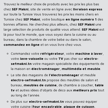
Trouvez le meilleur choix de produits avec les prix les plus bas
chez
SEF Makni
, site de vente en ligne avec
livraison express
sur toute la Tunisie Vous trouverez les prix les moins chers en
Tunisie chez
SEF Makni
, votre boutique
en ligne numéro 1
des
bonnes affaires. Ne cherchez plus ailleurs, chez
SEF Makni
une
large sélection de produits de qualité vous attend.
SEF Makni
est
là pour tout le monde, que vous soyez dans la cuisine ou au
bureau, dans la chambre de votre bébé ou dans le salon,
commandez en ligne
et on vous livre chez vous.
Commandez votre
réfrigérateur
, votre
machine à laver
,
votre
lave-vaisselle
ou votre
TV
pas cher sur
electro-
sefmakni.tn
votre magasin spécialiste des équipements de
la maison en
électroménager
,
multimédia et meuble
.
Le site des magasins de
l’électroménager
et meuble
electro-sefmakni.tn
propose des meubles de salon et
bureau,
meubles de cuisine
, de chambre à coucher,
table
tv
et autres idées d’objets de déco aux
meilleurs prix
tout
au long de l’année.
De plus sur
electro-sefmakni.tn
vous pouvez équiper
votre cuisine (
four encastrable
,
plaque de cuisson
,