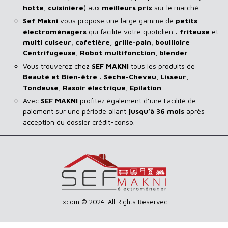
hotte
,
cuisinière
) aux
meilleurs prix
sur le marché.
Sef Makni
vous propose une large gamme de
petits
électroménagers
qui facilite votre quotidien :
friteuse
et
multi cuiseur
,
cafetière
,
grille-pain
,
bouilloire
Centrifugeuse
,
Robot multifonction
,
blender
.
Vous trouverez chez
SEF MAKNI
tous les produits de
Beauté et Bien-être
:
Sèche-Cheveu
,
Lisseur
,
Tondeuse
,
Rasoir
électrique
,
Epilation
…
Avec
SEF
MAKNI
profitez également d’une Facilité de
paiement sur une période allant
jusqu’à 36 mois
après
acception du dossier crédit-conso.
Excom © 2024. All Rights Reserved.