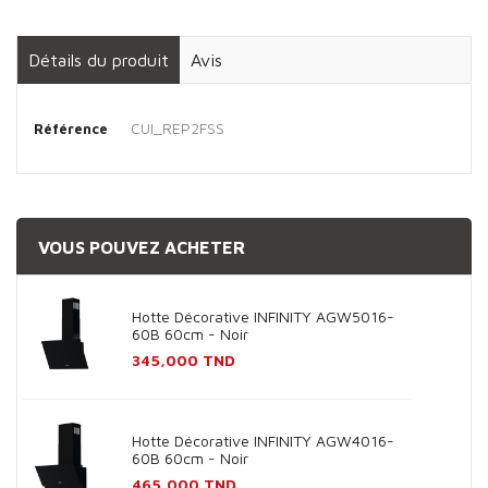
Détails du produit
Avis
CUI_REP2FSS
Référence
VOUS POUVEZ ACHETER
Hotte Décorative INFINITY AGW5016-
60B 60cm - Noir
Prix
345,000 TND
Hotte Décorative INFINITY AGW4016-
60B 60cm - Noir
Prix
465,000 TND