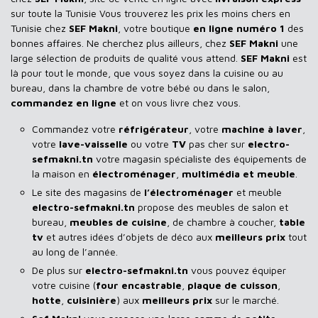
sur toute la Tunisie Vous trouverez les prix les moins chers en
Tunisie chez
SEF Makni
, votre boutique
en ligne numéro 1
des
bonnes affaires. Ne cherchez plus ailleurs, chez
SEF Makni
une
large sélection de produits de qualité vous attend.
SEF Makni
est
là pour tout le monde, que vous soyez dans la cuisine ou au
bureau, dans la chambre de votre bébé ou dans le salon,
commandez en ligne
et on vous livre chez vous.
Commandez votre
réfrigérateur
, votre
machine à laver
,
votre
lave-vaisselle
ou votre
TV
pas cher sur
electro-
sefmakni.tn
votre magasin spécialiste des équipements de
la maison en
électroménager
,
multimédia et meuble
.
Le site des magasins de
l’électroménager
et meuble
electro-sefmakni.tn
propose des meubles de salon et
bureau,
meubles de cuisine
, de chambre à coucher,
table
tv
et autres idées d’objets de déco aux
meilleurs prix
tout
au long de l’année.
De plus sur
electro-sefmakni.tn
vous pouvez équiper
votre cuisine (
four encastrable
,
plaque de cuisson
,
hotte
,
cuisinière
) aux
meilleurs prix
sur le marché.