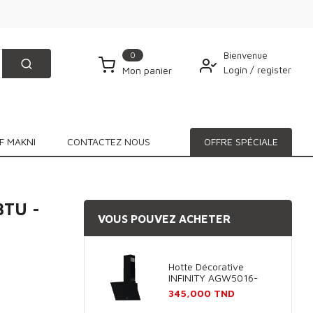
0
Bienvenue
Login
/
register
Mon panier
F MAKNI
CONTACTEZ NOUS
OFFRE SPÉCIALE
BTU -
VOUS POUVEZ ACHETER
Hotte Décorative
INFINITY AGW5016-
60B 60cm - Noir
Prix
345,000 TND