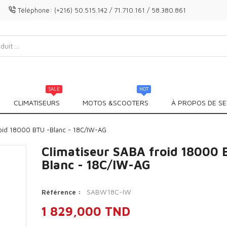
Téléphone:
(+216) 50.515.142 / 71.710.161 / 58.380.861
SALE
HOT
CLIMATISEURS
MOTOS &SCOOTERS
À PROPOS DE SE
roid 18000 BTU -Blanc - 18C/IW-AG
Climatiseur SABA froid 18000 
Blanc - 18C/IW-AG
SABW18C-IW
Référence :
1 829,000 TND