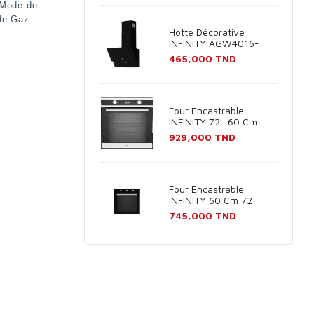
Mode de
de Gaz
Hotte Décorative
INFINITY AGW4016-
60B 60cm - Noir
Prix
465,000 TND
Four Encastrable
INFINITY 72L 60 Cm
Inox
Prix
929,000 TND
Four Encastrable
INFINITY 60 Cm 72
Litres Noir
Prix
745,000 TND