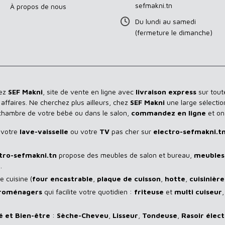
sefmakni.tn
À propos de nous
Du lundi au samedi
(fermeture le dimanche)
hez
SEF Makni
, site de vente en ligne avec
livraison express
sur toute
ffaires. Ne cherchez plus ailleurs, chez
SEF Makni
une large sélectio
 chambre de votre bébé ou dans le salon,
commandez en ligne
et on
 votre
lave-vaisselle
ou votre
TV
pas cher sur
electro-sefmakni.t
tro-sefmakni.tn
propose des meubles de salon et bureau,
meubles 
.
 cuisine (
four encastrable
,
plaque de cuisson
,
hotte
,
cuisinière
troménagers
qui facilite votre quotidien :
friteuse
et
multi cuiseur
é et Bien-être
:
Sèche-Cheveu
,
Lisseur
,
Tondeuse
,
Rasoir
élect