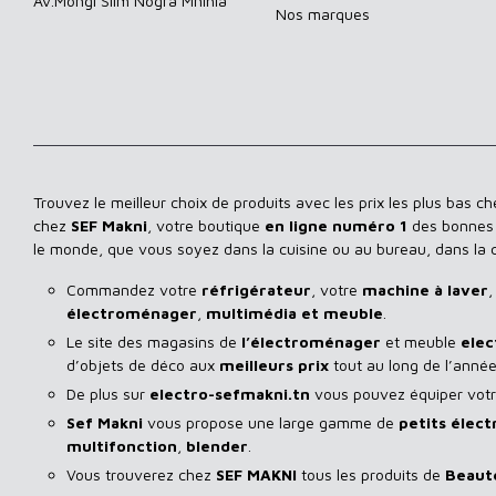
Av.Mongi Slim Nogra Mnihla
Nos marques
Trouvez le meilleur choix de produits avec les prix les plus bas c
chez
SEF Makni
, votre boutique
en ligne numéro 1
des bonnes a
le monde, que vous soyez dans la cuisine ou au bureau, dans la
Commandez votre
réfrigérateur
, votre
machine à laver
,
électroménager
,
multimédia et meuble
.
Le site des magasins de
l’électroménager
et meuble
elec
d’objets de déco aux
meilleurs prix
tout au long de l’année
De plus sur
electro-sefmakni.tn
vous pouvez équiper votre
Sef Makni
vous propose une large gamme de
petits élec
multifonction
,
blender
.
Vous trouverez chez
SEF MAKNI
tous les produits de
Beaut