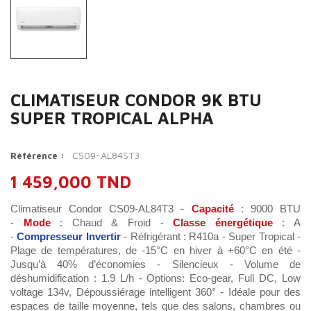
CLIMATISEUR CONDOR 9K BTU
SUPER TROPICAL ALPHA
CS09-AL84ST3
Référence :
1 459,000 TND
Climatiseur Condor CS09-AL84T3 -
Capacité
: 9000 BTU
-
Mode
: Chaud & Froid -
Classe énergétique
: A
-
Compresseur Invertir
- Réfrigérant : R410a - Super Tropical -
Plage de températures, de -15°C en hiver à +60°C en été -
Jusqu’à 40% d’économies - Silencieux - Volume de
déshumidification : 1.9 L/h - Options: Eco-gear, Full DC, Low
voltage 134v, Dépoussiérage intelligent 360° - Idéale pour des
espaces de taille moyenne, tels que des salons, chambres ou