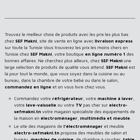
Trouvez le meilleur choix de produits avec les prix les plus bas
chez
SEF Makni
, site de vente en ligne avec
livraison express
sur toute la Tunisie Vous trouverez les prix les moins chers en
Tunisie chez
SEF Makni
, votre boutique
en ligne numéro 1
des
bonnes affaires. Ne cherchez plus ailleurs, chez
SEF Makni
une
large sélection de produits de qualité vous attend.
SEF Makni
est
là pour tout le monde, que vous soyez dans la cuisine ou au
bureau, dans la chambre de votre bébé ou dans le salon,
commandez en ligne
et on vous livre chez vous.
Commandez votre
réfrigérateur
, votre
machine à laver
,
votre
lave-vaisselle
ou votre
TV
pas cher sur
electro-
sefmakni.tn
votre magasin spécialiste des équipements de
la maison en
électroménager
,
multimédia et meuble
.
Le site des magasins de
l’électroménager
et meuble
electro-sefmakni.tn
propose des meubles de salon et
bureau,
meubles de cuisine
, de chambre à coucher,
table