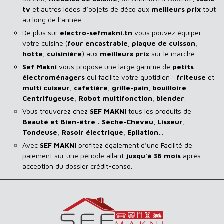
tv
et autres idées d’objets de déco aux
meilleurs prix
tout
au long de l’année.
De plus sur
electro-sefmakni.tn
vous pouvez équiper
votre cuisine (
four encastrable
,
plaque de cuisson
,
hotte
,
cuisinière
) aux
meilleurs prix
sur le marché.
Sef Makni
vous propose une large gamme de
petits
électroménagers
qui facilite votre quotidien :
friteuse
et
multi cuiseur
,
cafetière
,
grille-pain
,
bouilloire
Centrifugeuse
,
Robot multifonction
,
blender
.
Vous trouverez chez
SEF MAKNI
tous les produits de
Beauté et Bien-être
:
Sèche-Cheveu
,
Lisseur
,
Tondeuse
,
Rasoir
électrique
,
Epilation
…
Avec
SEF
MAKNI
profitez également d’une Facilité de
paiement sur une période allant
jusqu’à 36 mois
après
acception du dossier crédit-conso.