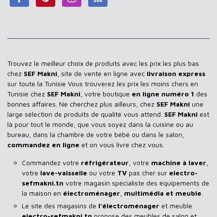
Trouvez le meilleur choix de produits avec les prix les plus bas
chez
SEF Makni
, site de vente en ligne avec
livraison express
sur toute la Tunisie Vous trouverez les prix les moins chers en
Tunisie chez
SEF Makni
, votre boutique
en ligne numéro 1
des
bonnes affaires. Ne cherchez plus ailleurs, chez
SEF Makni
une
large sélection de produits de qualité vous attend.
SEF Makni
est
là pour tout le monde, que vous soyez dans la cuisine ou au
bureau, dans la chambre de votre bébé ou dans le salon,
commandez en ligne
et on vous livre chez vous.
Commandez votre
réfrigérateur
, votre
machine à laver
,
votre
lave-vaisselle
ou votre
TV
pas cher sur
electro-
sefmakni.tn
votre magasin spécialiste des équipements de
la maison en
électroménager
,
multimédia et meuble
.
Le site des magasins de
l’électroménager
et meuble
electro-sefmakni.tn
propose des meubles de salon et