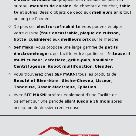
bureau,
meubles de cuisine
, de chambre à coucher,
table
tv
et autres idées d’objets de déco aux
meilleurs prix
tout
au long de l’année.
De plus sur
electro-sefmakni.tn
vous pouvez équiper
votre cuisine (
four encastrable
,
plaque de cuisson
,
hotte
,
cuisinière
) aux
meilleurs prix
sur le marché.
Sef Makni
vous propose une large gamme de
petits
électroménagers
qui facilite votre quotidien :
friteuse
et
multi cuiseur
,
cafetière
,
grille-pain
,
bouilloire
Centrifugeuse
,
Robot multifonction
,
blender
.
Vous trouverez chez
SEF MAKNI
tous les produits de
Beauté et Bien-être
:
Sèche-Cheveu
,
Lisseur
,
Tondeuse
,
Rasoir
électrique
,
Epilation
…
Avec
SEF
MAKNI
profitez également d’une Facilité de
paiement sur une période allant
jusqu’à 36 mois
après
acception du dossier crédit-conso.