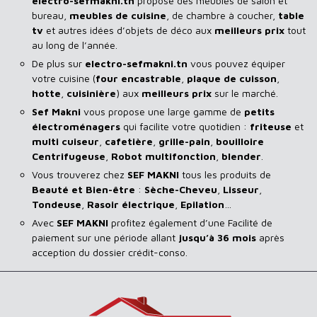
electro-sefmakni.tn
propose des meubles de salon et
bureau,
meubles de cuisine
, de chambre à coucher,
table
tv
et autres idées d’objets de déco aux
meilleurs prix
tout
au long de l’année.
De plus sur
electro-sefmakni.tn
vous pouvez équiper
votre cuisine (
four encastrable
,
plaque de cuisson
,
hotte
,
cuisinière
) aux
meilleurs prix
sur le marché.
Sef Makni
vous propose une large gamme de
petits
électroménagers
qui facilite votre quotidien :
friteuse
et
multi cuiseur
,
cafetière
,
grille-pain
,
bouilloire
Centrifugeuse
,
Robot multifonction
,
blender
.
Vous trouverez chez
SEF MAKNI
tous les produits de
Beauté et Bien-être
:
Sèche-Cheveu
,
Lisseur
,
Tondeuse
,
Rasoir
électrique
,
Epilation
…
Avec
SEF
MAKNI
profitez également d’une Facilité de
paiement sur une période allant
jusqu’à 36 mois
après
acception du dossier crédit-conso.