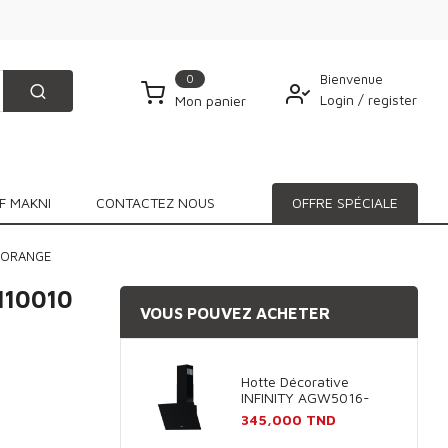
0
Bienvenue
Login
/
register
Mon panier
F MAKNI
CONTACTEZ NOUS
OFFRE SPÉCIALE
 ORANGE
110010
VOUS POUVEZ ACHETER
Hotte Décorative
INFINITY AGW5016-
60B 60cm - Noir
Prix
345,000 TND