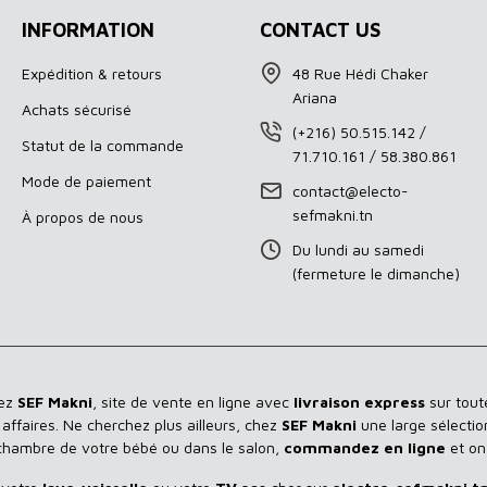
INFORMATION
CONTACT US
Expédition & retours
48 Rue Hédi Chaker
Ariana
Achats sécurisé
(+216) 50.515.142 /
Statut de la commande
71.710.161 / 58.380.861
Mode de paiement
contact@electo-
sefmakni.tn
À propos de nous
Du lundi au samedi
(fermeture le dimanche)
hez
SEF Makni
, site de vente en ligne avec
livraison express
sur toute
ffaires. Ne cherchez plus ailleurs, chez
SEF Makni
une large sélectio
 chambre de votre bébé ou dans le salon,
commandez en ligne
et on