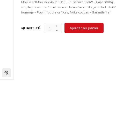
Moulin cafMoulinex AR110O10 - Puissance 180W - Capacit80g -
simple pression - Bol et lame en Inox - Verrouillage du bol Intuitif
homoge - Pour moudre caf ices, fruits coques - Garantie 1 an
QUANTITÉ
Ajouter au panier