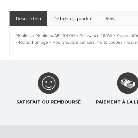
Description
Détails du produit
Avis
Moulin cafMoulinex AR110O10 - Puissance 180W - Capacit80g - 
- Roltat homoge - Pour moudre caf ices, fruits coques - Garan
SATISFAIT OU REMBOURSÉ
PAIEMENT À LA L