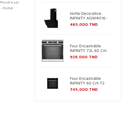
 Moudre par
 - Roltat
Hotte Décorative
INFINITY AGW4016-
60B 60cm - Noir
Prix
465,000 TND
Four Encastrable
INFINITY 72L 60 Cm
Inox
Prix
929,000 TND
Four Encastrable
INFINITY 60 Cm 72
Litres Noir
Prix
745,000 TND