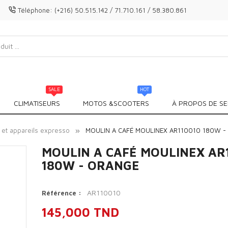
Téléphone:
(+216) 50.515.142 / 71.710.161 / 58.380.861
SALE
HOT
CLIMATISEURS
MOTOS &SCOOTERS
À PROPOS DE SE
 et appareils expresso
MOULIN A CAFÉ MOULINEX AR110010 180W -
MOULIN A CAFÉ MOULINEX AR
180W - ORANGE
AR110010
Référence :
145,000 TND