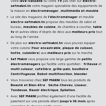
votre
lave-vaisselle
ou votre
TV
pas cher sur
electro-
sefmakni.tn
votre magasin spécialiste des équipements de
la maison en
électroménager
,
multimédia et meuble
.
Le site des magasins de
l’électroménager
et meuble
electro-sefmakni.tn
propose des meubles de salon et
bureau,
meubles de cuisine
, de chambre à coucher,
table
tv
et autres idées d’objets de déco aux
meilleurs prix
tout
au long de l’année.
De plus sur
electro-sefmakni.tn
vous pouvez équiper
votre cuisine (
four encastrable
,
plaque de cuisson
,
hotte
,
cuisinière
) aux
meilleurs prix
sur le marché.
Sef Makni
vous propose une large gamme de
petits
électroménagers
qui facilite votre quotidien :
friteuse
et
multi cuiseur
,
cafetière
,
grille-pain
,
bouilloire
Centrifugeuse
,
Robot multifonction
,
blender
.
Vous trouverez chez
SEF MAKNI
tous les produits de
Beauté et Bien-être
:
Sèche-Cheveu
,
Lisseur
,
Tondeuse
,
Rasoir
électrique
,
Epilation
…
Avec
SEF
MAKNI
profitez également d’une Facilité de
paiement sur une période allant
jusqu’à 36 mois
après
acception du dossier crédit-conso.