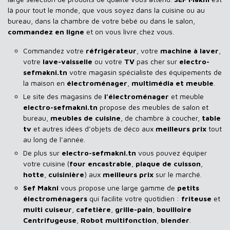
là pour tout le monde, que vous soyez dans la cuisine ou au
bureau, dans la chambre de votre bébé ou dans le salon,
commandez en ligne
et on vous livre chez vous.
Commandez votre
réfrigérateur
, votre
machine à laver
,
votre
lave-vaisselle
ou votre
TV
pas cher sur
electro-
sefmakni.tn
votre magasin spécialiste des équipements de
la maison en
électroménager
,
multimédia et meuble
.
Le site des magasins de
l’électroménager
et meuble
electro-sefmakni.tn
propose des meubles de salon et
bureau,
meubles de cuisine
, de chambre à coucher,
table
tv
et autres idées d’objets de déco aux
meilleurs prix
tout
au long de l’année.
De plus sur
electro-sefmakni.tn
vous pouvez équiper
votre cuisine (
four encastrable
,
plaque de cuisson
,
hotte
,
cuisinière
) aux
meilleurs prix
sur le marché.
Sef Makni
vous propose une large gamme de
petits
électroménagers
qui facilite votre quotidien :
friteuse
et
multi cuiseur
,
cafetière
,
grille-pain
,
bouilloire
Centrifugeuse
,
Robot multifonction
,
blender
.