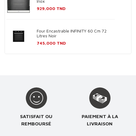
Inox
Prix
929,000 TND
Four Encastrable INFINITY 60 Cm 72
Litres Noir
Prix
745,000 TND
SATISFAIT OU
PAIEMENT À LA
REMBOURSÉ
LIVRAISON