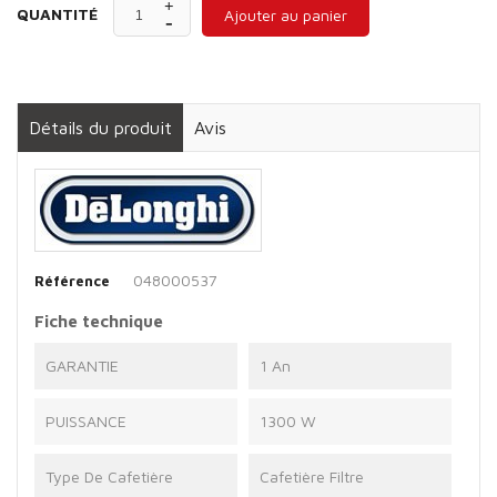
QUANTITÉ
Ajouter au panier
Détails du produit
Avis
048000537
Référence
Fiche technique
GARANTIE
1 An
PUISSANCE
1300 W
Type De Cafetière
Cafetière Filtre