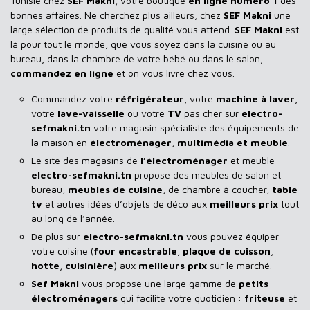
Tunisie chez
SEF Makni
, votre boutique
en ligne numéro 1
des
bonnes affaires. Ne cherchez plus ailleurs, chez
SEF Makni
une
large sélection de produits de qualité vous attend.
SEF Makni
est
là pour tout le monde, que vous soyez dans la cuisine ou au
bureau, dans la chambre de votre bébé ou dans le salon,
commandez en ligne
et on vous livre chez vous.
Commandez votre
réfrigérateur
, votre
machine à laver
,
votre
lave-vaisselle
ou votre
TV
pas cher sur
electro-
sefmakni.tn
votre magasin spécialiste des équipements de
la maison en
électroménager
,
multimédia et meuble
.
Le site des magasins de
l’électroménager
et meuble
electro-sefmakni.tn
propose des meubles de salon et
bureau,
meubles de cuisine
, de chambre à coucher,
table
tv
et autres idées d’objets de déco aux
meilleurs prix
tout
au long de l’année.
De plus sur
electro-sefmakni.tn
vous pouvez équiper
votre cuisine (
four encastrable
,
plaque de cuisson
,
hotte
,
cuisinière
) aux
meilleurs prix
sur le marché.
Sef Makni
vous propose une large gamme de
petits
électroménagers
qui facilite votre quotidien :
friteuse
et