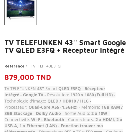
TV TELEFUNKEN 43'' Smart Google
TV QLED E3FQ + Récepteur Intégré
TV-TLF-43E3FQ
Référence :
879,000 TND
TV TELEFUNKEN
43''
Smart
QLED E3FQ
-
Récepteur
Intégré
-
Google TV
- Résolution:
1920 x 1080 (Full HD)
-
Technologie d'image:
QLED / HDR10 / HLG
-
Processeur:
Quad-Core A55 (1.5GHz)
- Mémoire:
1GB RAM /
8GB Stockage
-
Dolby Audio
- Sortie Audio:
2 x 10W
-
Connectivité:
Wi-Fi, Bluetooth
- Connecteurs:
2 x HDMI, 2 x
USB-A, 1 x Ethernet (LAN)
-
Fonction trouver ma
télécommande
- Dimensions:
955 x 76 x 559 mm
- Couleur: