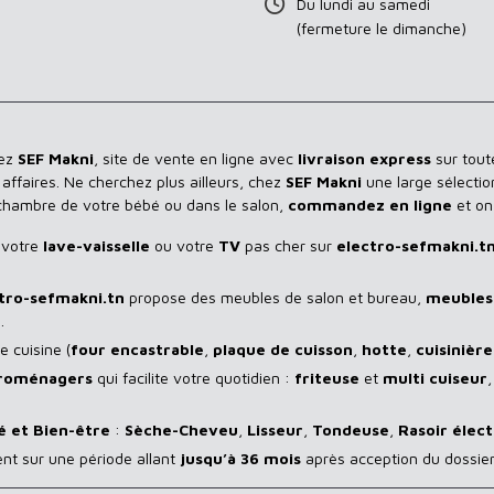
Du lundi au samedi
(fermeture le dimanche)
hez
SEF Makni
, site de vente en ligne avec
livraison express
sur toute
ffaires. Ne cherchez plus ailleurs, chez
SEF Makni
une large sélectio
 chambre de votre bébé ou dans le salon,
commandez en ligne
et on
 votre
lave-vaisselle
ou votre
TV
pas cher sur
electro-sefmakni.t
tro-sefmakni.tn
propose des meubles de salon et bureau,
meubles 
.
 cuisine (
four encastrable
,
plaque de cuisson
,
hotte
,
cuisinière
troménagers
qui facilite votre quotidien :
friteuse
et
multi cuiseur
é et Bien-être
:
Sèche-Cheveu
,
Lisseur
,
Tondeuse
,
Rasoir
élect
ent sur une période allant
jusqu’à 36 mois
après acception du dossier