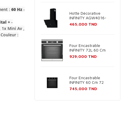
ment :
60 Hz
-
Hotte Décorative
INFINITY AGW4016-
tal +
-
60B 60cm - Noir
Prix
465,000 TND
 1x Mini Av ,
 Couleur :
Four Encastrable
INFINITY 72L 60 Cm
Inox
Prix
929,000 TND
Four Encastrable
INFINITY 60 Cm 72
Litres Noir
Prix
745,000 TND