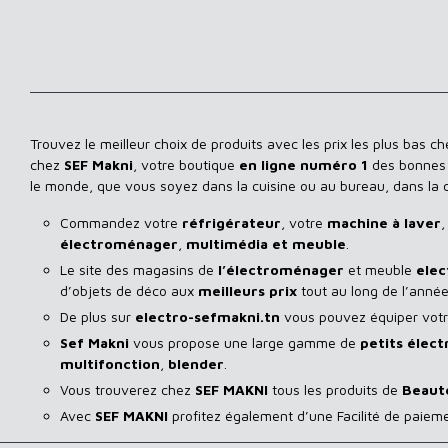
Trouvez le meilleur choix de produits avec les prix les plus bas c
chez
SEF Makni
, votre boutique
en ligne numéro 1
des bonnes a
le monde, que vous soyez dans la cuisine ou au bureau, dans la
Commandez votre
réfrigérateur
, votre
machine à laver
,
électroménager
,
multimédia et meuble
.
Le site des magasins de
l’électroménager
et meuble
elec
d’objets de déco aux
meilleurs prix
tout au long de l’année
De plus sur
electro-sefmakni.tn
vous pouvez équiper votre
Sef Makni
vous propose une large gamme de
petits élec
multifonction
,
blender
.
Vous trouverez chez
SEF MAKNI
tous les produits de
Beaut
Avec
SEF
MAKNI
profitez également d’une Facilité de paiem