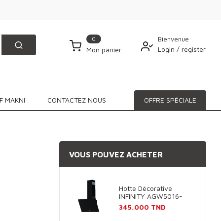
0
Bienvenue
Login
/
register
Mon panier
F MAKNI
CONTACTEZ NOUS
OFFRE SPÉCIALE
VOUS POUVEZ ACHETER
Hotte Décorative
INFINITY AGW5016-
60B 60cm - Noir
Prix
345,000 TND