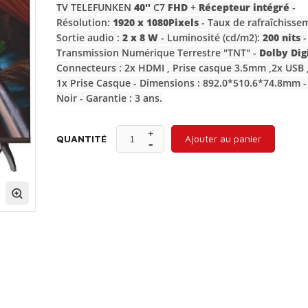
TV TELEFUNKEN
40''
C7
FHD
+
Récepteur intégré
-
Résolution:
1920 x 1080Pixels
- Taux de rafraîchisse
Sortie audio :
2 x 8 W
- Luminosité (cd/m2):
200 nits
-
Transmission Numérique Terrestre "TNT" -
Dolby Digi
Connecteurs : 2x HDMI , Prise casque 3.5mm ,2x USB ,
1x Prise Casque - Dimensions : 892.0*510.6*74.8mm -
Noir - Garantie : 3 ans.
QUANTITÉ
Ajouter au panier