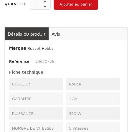
QUANTITÉ
Ajouter au panier
Détails du produit
Avis
Marque
Russell Hobbs
24670-56
Référence
Fiche technique
COULEUR
Rouge
GARANTIE
1 An
PUISSANCE
350 W
NOMBRE DE VITESSES
5 Vitesses