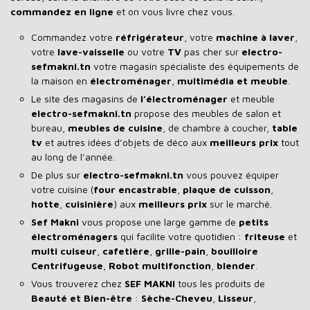
commandez en ligne
et on vous livre chez vous.
Commandez votre
réfrigérateur
, votre
machine à laver
,
votre
lave-vaisselle
ou votre
TV
pas cher sur
electro-
sefmakni.tn
votre magasin spécialiste des équipements de
la maison en
électroménager
,
multimédia et meuble
.
Le site des magasins de
l’électroménager
et meuble
electro-sefmakni.tn
propose des meubles de salon et
bureau,
meubles de cuisine
, de chambre à coucher,
table
tv
et autres idées d’objets de déco aux
meilleurs prix
tout
au long de l’année.
De plus sur
electro-sefmakni.tn
vous pouvez équiper
votre cuisine (
four encastrable
,
plaque de cuisson
,
hotte
,
cuisinière
) aux
meilleurs prix
sur le marché.
Sef Makni
vous propose une large gamme de
petits
électroménagers
qui facilite votre quotidien :
friteuse
et
multi cuiseur
,
cafetière
,
grille-pain
,
bouilloire
Centrifugeuse
,
Robot multifonction
,
blender
.
Vous trouverez chez
SEF MAKNI
tous les produits de
Beauté et Bien-être
:
Sèche-Cheveu
,
Lisseur
,