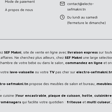
Mode de paiement
contact@electo-
sefmakni.tn
À propos de nous
Du lundi au samedi
(fermeture le dimanche)
hez
SEF Makni
, site de vente en ligne avec
livraison express
sur toute
ffaires. Ne cherchez plus ailleurs, chez
SEF Makni
une large sélectio
 chambre de votre bébé ou dans le salon,
commandez en ligne
et on
 votre
lave-vaisselle
ou votre
TV
pas cher sur
electro-sefmakni.t
tro-sefmakni.tn
propose des meubles de salon et bureau,
meubles 
.
 cuisine (
four encastrable
,
plaque de cuisson
,
hotte
,
cuisinière
troménagers
qui facilite votre quotidien :
friteuse
et
multi cuiseur