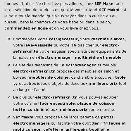
bonnes affaires. Ne cherchez plus ailleurs, chez
SEF Makni
une
large sélection de produits de qualité vous attend.
SEF Makni
est
là pour tout le monde, que vous soyez dans la cuisine ou au
bureau, dans la chambre de votre bébé ou dans le salon,
commandez en ligne
et on vous livre chez vous.
Commandez votre
réfrigérateur
, votre
machine à laver
,
votre
lave-vaisselle
ou votre
TV
pas cher sur
electro-
sefmakni.tn
votre magasin spécialiste des équipements de
la maison en
électroménager
,
multimédia et meuble
.
Le site des magasins de
l’électroménager
et meuble
electro-sefmakni.tn
propose des meubles de salon et
bureau,
meubles de cuisine
, de chambre à coucher,
table
tv
et autres idées d’objets de déco aux
meilleurs prix
tout
au long de l’année.
De plus sur
electro-sefmakni.tn
vous pouvez équiper
votre cuisine (
four encastrable
,
plaque de cuisson
,
hotte
,
cuisinière
) aux
meilleurs prix
sur le marché.
Sef Makni
vous propose une large gamme de
petits
électroménagers
qui facilite votre quotidien :
friteuse
et
multi cuiseur
,
cafetière
,
grille-pain
,
bouilloire