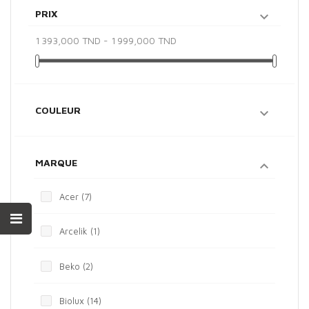
PRIX

1 393,000 TND - 1 999,000 TND
COULEUR

MARQUE

Acer
(7)
Arcelik
(1)
Beko
(2)
Biolux
(14)