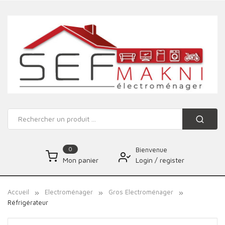
0
Bienvenue
Login
/
register
Mon panier
Accueil
Electroménager
Gros Electroménager
Réfrigérateur