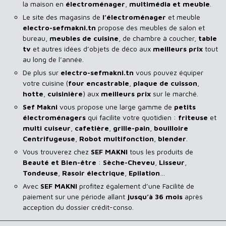
la maison en
électroménager
,
multimédia et meuble
.
Le site des magasins de
l’électroménager
et meuble
electro-sefmakni.tn
propose des meubles de salon et
bureau,
meubles de cuisine
, de chambre à coucher,
table
tv
et autres idées d’objets de déco aux
meilleurs prix
tout
au long de l’année.
De plus sur
electro-sefmakni.tn
vous pouvez équiper
votre cuisine (
four encastrable
,
plaque de cuisson
,
hotte
,
cuisinière
) aux
meilleurs prix
sur le marché.
Sef Makni
vous propose une large gamme de
petits
électroménagers
qui facilite votre quotidien :
friteuse
et
multi cuiseur
,
cafetière
,
grille-pain
,
bouilloire
Centrifugeuse
,
Robot multifonction
,
blender
.
Vous trouverez chez
SEF MAKNI
tous les produits de
Beauté et Bien-être
:
Sèche-Cheveu
,
Lisseur
,
Tondeuse
,
Rasoir
électrique
,
Epilation
…
Avec
SEF
MAKNI
profitez également d’une Facilité de
paiement sur une période allant
jusqu’à 36 mois
après
acception du dossier crédit-conso.