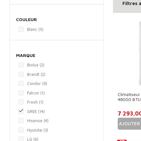
Filtres 
COULEUR
Blanc
(5)
MARQUE
Biolux
(2)
Brandt
(2)
Condor
(9)
Falcon
(1)
Climatiseu
48000 BTU
Fresh
(1)
INVERTER -

GREE
(14)
7 293,0
Hisense
(4)
AJOUTER 
Hyundai
(3)
Prix
LG
(6)