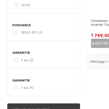
oui
(6)
Climatiseu
Inverter Tr
PUISSANCE
18000 BTU
(1)
1 749,0
AJOUTER 
Prix
GARANTIE
3 ans
(2)
Affichage 1-
GARANTIE
3 ans
(5)