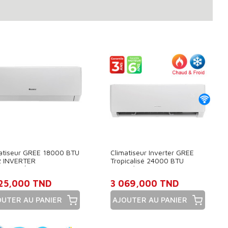
atiseur GREE 18000 BTU
Climatiseur Inverter GREE
2 INVERTER
Tropicalisé 24000 BTU
ICALISÉ SMART- WIFI
Chaud/Froid Smart -
325,000 TND
3 069,000 TND
OUTER AU PANIER
AJOUTER AU PANIER
x
Prix