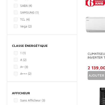
SABA
(4)
SAMSUNG
(1)
TCL
(4)
Vega
(2)
CLASSE ÉNERGÉTIQUE
1
(1)
CLIMATISE
INVERTER 
A
(2)
18000 BTU
SMART
A+
(3)
2 139,0
A+++
(2)
AJOUTER 
Prix
AFFICHEUR
Sans Afficheur
(3)