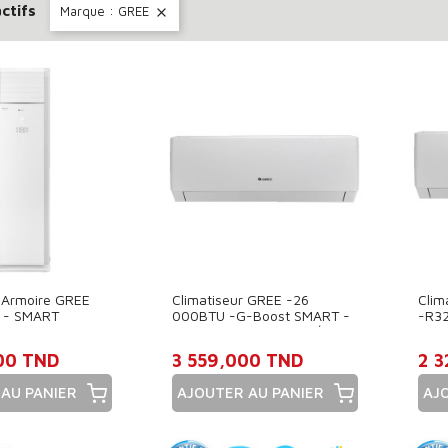
actifs
Marque : GREE

r Armoire GREE
Climatiseur GREE -26
Clim
 - SMART
000BTU -G-Boost SMART -
-R3
 WIFI
INVERTER TROPICALISÉ -
TROP
WIFI
00 TND
3 559,000 TND
2 
AU PANIER
AJOUTER AU PANIER
AJ
Prix
Pri