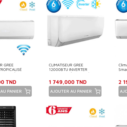
UR GREE
CLIMATISEUR GREE
Clim
TROPICALISÉ
12000BTU INVERTER
Smar
 CHAUD/FROID
TROPICALISÉ SMART /
Chau
CHAUD & FROID
00 TND
1 749,000 TND
2 
AU PANIER
AJOUTER AU PANIER
AJ
Prix
Pri