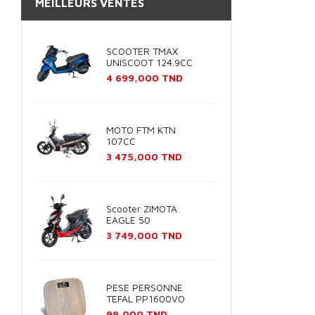
MEILLEURS VENTES
SCOOTER TMAX
UNISCOOT 124.9CC
Prix
4 699,000 TND
MOTO FTM KTN
107CC
Prix
3 475,000 TND
Scooter ZIMOTA
EAGLE 50
Prix
3 749,000 TND
PESE PERSONNE
TEFAL PP1600VO
Prix
99,000 TND