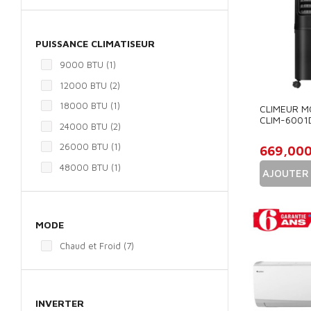
PUISSANCE CLIMATISEUR
9000 BTU
(1)
12000 BTU
(2)
18000 BTU
(1)
CLIMEUR M
CLIM-6001D
24000 BTU
(2)
NOIR
26000 BTU
(1)
669,00
48000 BTU
(1)
AJOUTER 
Prix
MODE
Chaud et Froid
(7)
INVERTER