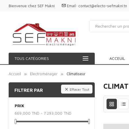
Bienvenue chez SEF Makni
Email:
contact@electo-sefmakni.tn
TOUS CATÉGORIES
ACCEUIL
Accueil
Electroménager
Climatiseur
CLIMAT

Effacer Tout
FILTRER PAR
PRIX
669,000 TND - 7 293,000 TND