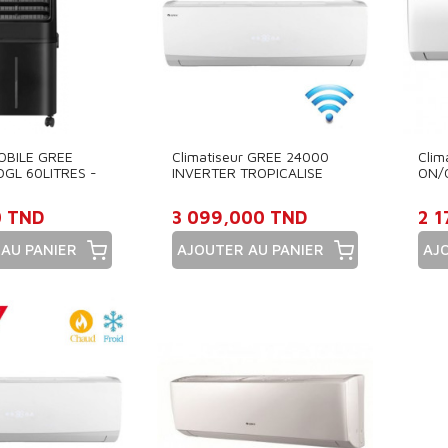
OBILE GREE
Climatiseur GREE 24000
Clim
GL 60LITRES -
INVERTER TROPICALISE
ON/
SMART
0 TND
3 099,000 TND
2 
AU PANIER
AJOUTER AU PANIER
AJ
Prix
Pri