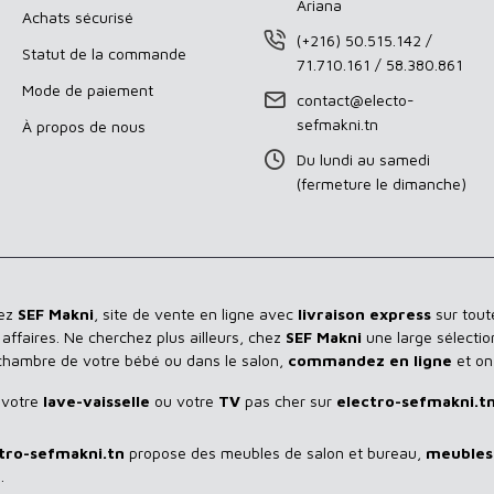
Ariana
Achats sécurisé
(+216) 50.515.142 /
Statut de la commande
71.710.161 / 58.380.861
Mode de paiement
contact@electo-
sefmakni.tn
À propos de nous
Du lundi au samedi
(fermeture le dimanche)
hez
SEF Makni
, site de vente en ligne avec
livraison express
sur toute
ffaires. Ne cherchez plus ailleurs, chez
SEF Makni
une large sélectio
 chambre de votre bébé ou dans le salon,
commandez en ligne
et on
 votre
lave-vaisselle
ou votre
TV
pas cher sur
electro-sefmakni.t
tro-sefmakni.tn
propose des meubles de salon et bureau,
meubles 
.